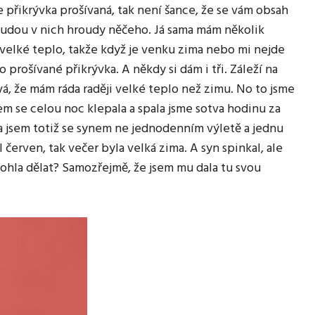
e přikrývka prošívaná, tak není šance, že se vám obsah
udou v nich hroudy něčeho. Já sama mám několik
velké teplo, takže když je venku zima nebo mi nejde
 prošívané přikrývka. A někdy si dám i tři. Záleží na
ová, že mám ráda raději velké teplo než zimu. No to jsme
jsem se celou noc klepala a spala jsme sotva hodinu za
a jsem totiž se synem ne jednodenním výletě a jednu
 červen, tak večer byla velká zima. A syn spinkal, ale
 mohla dělat? Samozřejmě, že jsem mu dala tu svou