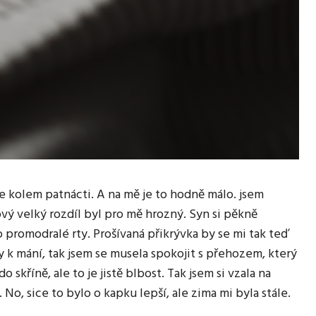
že kolem patnácti. A na mě je to hodně málo. jsem
ový velký rozdíl byl pro mě hrozný. Syn si pěkně
o promodralé rty. Prošívaná přikrývka by se mi tak teď
 k mání, tak jsem se musela spokojit s přehozem, který
o skříně, ale to je jistě blbost. Tak jsem si vzala na
No, sice to bylo o kapku lepší, ale zima mi byla stále.