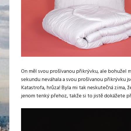
On měl svou prošívanou přikrývku, ale bohužel mu
sekundu neváhala a svou prošívanou přikrývku js
Katastrofa, hrůza! Byla mi tak neskutečná zima, 
jenom tenký přehoz, takže si to jistě dokážete př