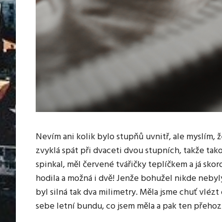
Nevím ani kolik bylo stupňů uvnitř, ale myslím, 
zvyklá spát při dvaceti dvou stupních, takže tak
spinkal, měl červené tvářičky teplíčkem a já skor
hodila a možná i dvě! Jenže bohužel nikde nebyly
byl silná tak dva milimetry. Měla jsme chuť vlézt d
sebe letní bundu, co jsem měla a pak ten přehoz. 