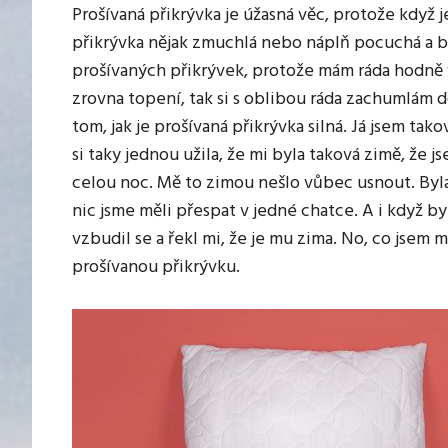
Prošívaná přikrývka
je úžasná věc, protože když j
přikrývka nějak zmuchlá nebo náplň pocuchá a b
prošívaných přikrývek, protože mám ráda hodně 
zrovna topení, tak si s oblibou ráda zachumlám do
tom, jak je prošívaná přikrývka silná. Já jsem tak
si taky jednou užila, že mi byla taková zimě, že 
celou noc. Mě to zimou nešlo vůbec usnout. Byl
nic jsme měli přespat v jedné chatce. A i když byl
vzbudil se a řekl mi, že je mu zima. No, co jsem
prošívanou přikrývku.