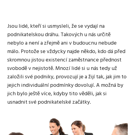
ani
zdaleka
ne
každý
Jsou lidé, kteří si usmysleli, že se vydají na
web
podnikatelskou dráhu. Takových u nás určitě
je
nebylo a není a zřejmě ani v budoucnu nebude
takový.
Jako
málo. Protože se vždycky najde někdo, kdo dá před
ten
skromnou jistou existencí zaměstnance přednost
náš.
svobodě v nejistotě. Mnozí lidé si u nás tedy už
založili své podniky, provozují je a žijí tak, jak jim to
jejich individuální podmínky dovolují. A možná by
jich bylo ještě více, kdyby tito věděli, jak si
usnadnit své podnikatelské začátky.