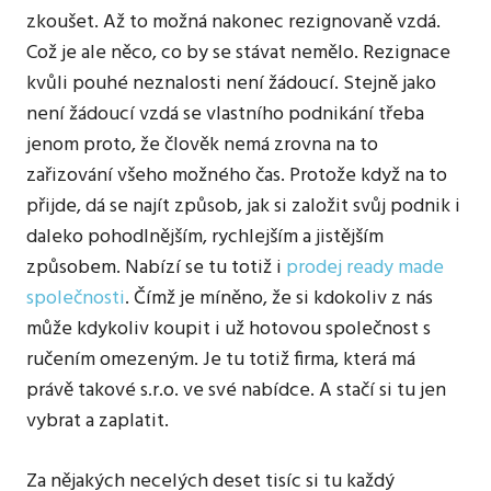
zkoušet. Až to možná nakonec rezignovaně vzdá.
Což je ale něco, co by se stávat nemělo. Rezignace
kvůli pouhé neznalosti není žádoucí. Stejně jako
není žádoucí vzdá se vlastního podnikání třeba
jenom proto, že člověk nemá zrovna na to
zařizování všeho možného čas. Protože když na to
přijde, dá se najít způsob, jak si založit svůj podnik i
daleko pohodlnějším, rychlejším a jistějším
způsobem. Nabízí se tu totiž i
prodej ready made
společnosti
. Čímž je míněno, že si kdokoliv z nás
může kdykoliv koupit i už hotovou společnost s
ručením omezeným. Je tu totiž firma, která má
právě takové s.r.o. ve své nabídce. A stačí si tu jen
vybrat a zaplatit.
Za nějakých necelých deset tisíc si tu každý