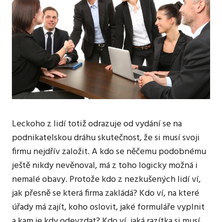
Leckoho z lidí totiž odrazuje od vydání se na
podnikatelskou dráhu skutečnost, že si musí svoji
firmu nejdřív založit. A kdo se něčemu podobnému
ještě nikdy nevěnoval, má z toho logicky možná i
nemalé obavy. Protože kdo z nezkušených lidí ví,
jak přesně se která firma zakládá? Kdo ví, na které
úřady má zajít, koho oslovit, jaké formuláře vyplnit
a kam je kdy odevzdat? Kdo ví, jaká razítka si musí