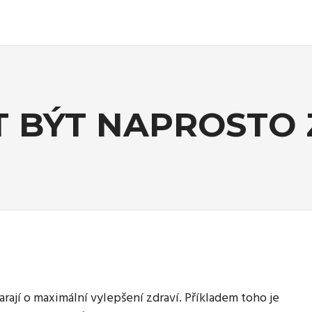
 BÝT NAPROSTO
23.6.2023
Nezařazené
abeso.cz
Komentáře nejsou povo
arají o maximální vylepšení zdraví. Příkladem toho je