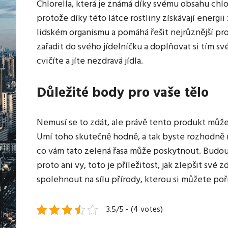
Chlorella
, která je známá díky svému obsahu chlor
ani
zdaleka
protože díky této látce rostliny získávají energii
ne
lidském organismu a pomáhá řešit nejrůznější pr
každý
zařadit do svého jídelníčku a doplňovat si tím s
web
cvičíte a jíte nezdravá jídla.
je
takový.
Jako
Důležité body pro vaše tělo
ten
náš.
Nemusí se to zdát, ale právě tento produkt může
Umí toho skutečně hodně, a tak byste rozhodně n
co vám tato zelená řasa může poskytnout. Budou t
proto ani vy, toto je příležitost, jak zlepšit sv
spolehnout na sílu přírody, kterou si můžete poří
3.5/5 - (4 votes)