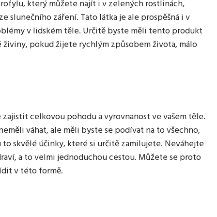
ofylu, který můžete najít i v zelených rostlinách,
 ze slunečního záření. Tato látka je ale prospěšná i v
oblémy v lidském těle. Určitě byste měli tento produkt
vé živiny, pokud žijete rychlým způsobem života, málo
 zajistit celkovou pohodu a vyrovnanost ve vašem těle.
eměli váhat, ale měli byste se podívat na to všechno,
o skvělé účinky, které si určitě zamilujete. Neváhejte
é zdraví, a to velmi jednoduchou cestou. Můžete se proto
dit v této formě.