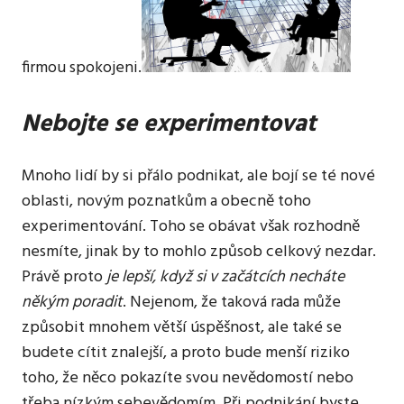
firmou spokojeni.
Nebojte se experimentovat
Mnoho lidí by si přálo podnikat, ale bojí se té nové
oblasti, novým poznatkům a obecně toho
experimentování. Toho se obávat však rozhodně
nesmíte, jinak by to mohlo způsob celkový nezdar.
Právě proto
je lepší, když si v začátcích necháte
někým poradit
. Nejenom, že taková rada může
způsobit mnohem větší úspěšnost, ale také se
budete cítit znalejší, a proto bude menší riziko
toho, že něco pokazíte svou nevědomostí nebo
třeba nízkým sebevědomím. Při podnikání byste