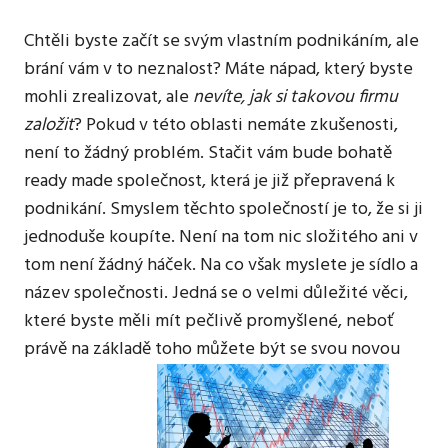
ani
zdaleka
Chtěli byste začít se svým vlastním podnikáním, ale
ne
brání vám v to neznalost? Máte nápad, který byste
každý
mohli zrealizovat, ale
nevíte, jak si takovou firmu
web
je
založit
? Pokud v této oblasti nemáte zkušenosti,
takový.
není to žádný problém. Stačit vám bude bohatě
Jako
ready made společnost, která je již přepravená k
ten
podnikání. Smyslem těchto společností je to, že si ji
náš.
jednoduše koupíte. Není na tom nic složitého ani v
tom není žádný háček. Na co však myslete je sídlo a
název společnosti. Jedná se o velmi důležité věci,
které byste měli mít pečlivě promyšlené, neboť
právě na základě toho můžete být se svou novou