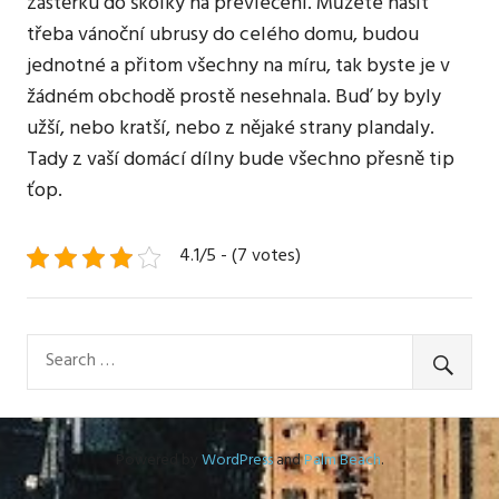
zástěrku do školky na převlečení.
Můžete našít
třeba vánoční ubrusy do celého domu, budou
jednotné a přitom všechny na míru, tak byste je v
žádném obchodě prostě nesehnala. Buď by byly
užší, nebo kratší, nebo z nějaké strany plandaly.
Tady z vaší domácí dílny bude všechno přesně tip
ťop.
4.1/5 - (7 votes)
Powered by
WordPress
and
Palm Beach
.