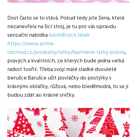
Dost často se to stává. Pokud tedy jste žena, která
nezanevřela na šicí stroj, je tu pro vás opravdu
senzační nabídka
bavlněných látek
https://www.prima-
obchod.cz/produkty/latky/bavlnene-latky-platna
,
pravých a kvalitních, ze kterých bude jedna velká
radost tvořit. Třeba svojí malé sladké dvouleté
berušce Barušce ušít povláčky do postýlky s
krásnými obláčky, růžová, nebo bleděmodrá, to se jí
budou zdát asi krásné sníčky.