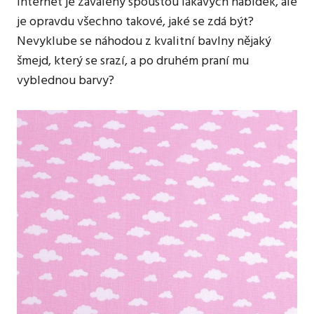
internet je zavalený spoustou lákavých nabídek, ale
je opravdu všechno takové, jaké se zdá být?
Nevyklube se náhodou z kvalitní bavlny nějaký
šmejd, který se srazí, a po druhém praní mu
vyblednou barvy?