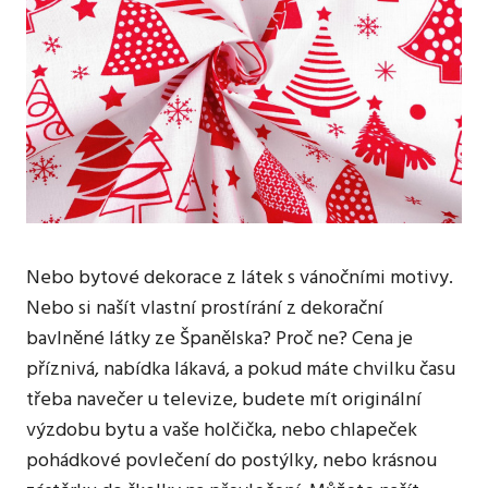
Nebo bytové dekorace z látek s vánočními motivy.
Nebo si našít vlastní prostírání z dekorační
bavlněné látky ze Španělska? Proč ne? Cena je
příznivá, nabídka lákavá, a pokud máte chvilku času
třeba navečer u televize, budete mít originální
výzdobu bytu a vaše holčička, nebo chlapeček
pohádkové povlečení do postýlky, nebo krásnou