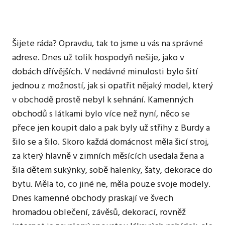
ani
zdaleka
ne
každý
Šijete ráda? Opravdu, tak to jsme u vás na správné
web
adrese. Dnes už tolik hospodyň nešije, jako v
je
dobách dřívějších. V nedávné minulosti bylo šití
takový.
Jako
jednou z možností, jak si opatřit nějaký model, který
ten
v obchodě prostě nebyl k sehnání. Kamenných
náš.
obchodů s látkami bylo více než nyní, něco se
přece jen koupit dalo a pak byly už střihy z Burdy a
šilo se a šilo. Skoro každá domácnost měla šicí stroj,
za který hlavně v zimních měsících usedala žena a
šila dětem sukýnky, sobě halenky, šaty, dekorace do
bytu. Měla to, co jiné ne, měla pouze svoje modely.
Dnes kamenné obchody praskají ve švech
hromadou oblečení, závěsů, dekorací, rovněž