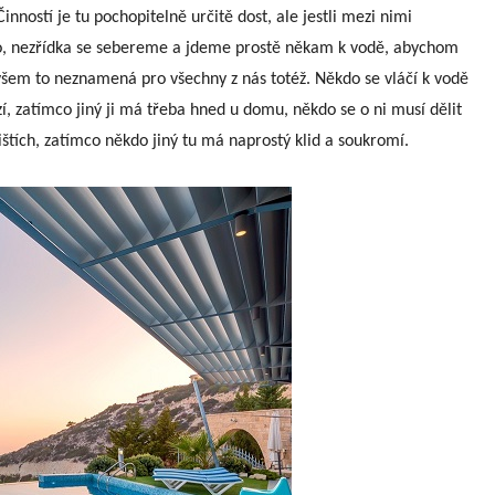
nností je tu pochopitelně určitě dost, ale jestli mezi nimi
léto, nezřídka se sebereme a jdeme prostě někam k vodě, abychom
Ovšem to neznamená pro všechny z nás totéž. Někdo se vláčí k vodě
í, zatímco jiný ji má třeba hned u domu, někdo se o ni musí dělit
ištích, zatímco někdo jiný tu má naprostý klid a soukromí.