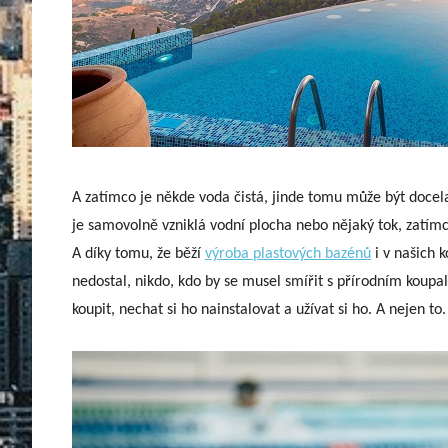
A zatímco je někde voda čistá, jinde tomu může být docela
je samovolně vzniklá vodní plocha nebo nějaký tok, zatímco 
A díky tomu, že běží
výroba plastových bazénů
i v našich 
nedostal, nikdo, kdo by se musel smířit s přírodním koup
koupit, nechat si ho nainstalovat a užívat si ho. A nejen to.