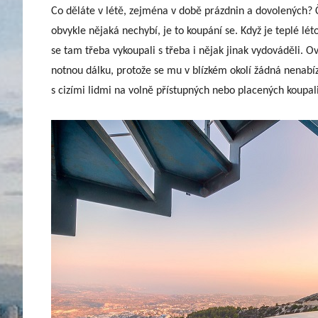
Co děláte v létě, zejména v době prázdnin a dovolených? Či
obvykle nějaká nechybí, je to koupání se. Když je teplé 
se tam třeba vykoupali s třeba i nějak jinak vydováděli. 
notnou dálku, protože se mu v blízkém okolí žádná nenabíz
s cizími lidmi na volně přístupných nebo placených koupal