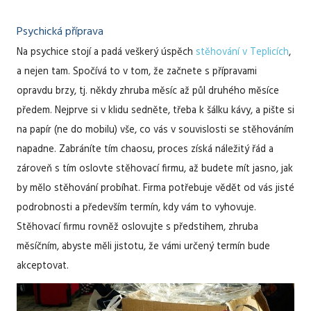
ani
zdaleka
Psychická příprava
ne
Na psychice stojí a padá veškerý úspěch
stěhování v Teplicích
,
každý
web
a nejen tam. Spočívá to v tom, že začnete s přípravami
je
opravdu brzy, tj. někdy zhruba měsíc až půl druhého měsíce
takový.
předem. Nejprve si v klidu sedněte, třeba k šálku kávy, a pište si
Jako
ten
na papír (ne do mobilu) vše, co vás v souvislosti se stěhováním
náš.
napadne. Zabráníte tím chaosu, proces získá náležitý řád a
zároveň s tím oslovte stěhovací firmu, až budete mít jasno, jak
by mělo stěhování probíhat. Firma potřebuje vědět od vás jisté
podrobnosti a především termín, kdy vám to vyhovuje.
Stěhovací firmu rovněž oslovujte s předstihem, zhruba
měsíčním, abyste měli jistotu, že vámi určený termín bude
akceptovat.