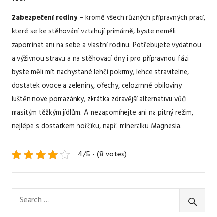
Zabezpečení rodiny
– kromě všech různých přípravných prací,
které se ke stěhování vztahují primárně, byste neměli
zapomínat ani na sebe a vlastní rodinu. Potřebujete vydatnou
a výživnou stravu a na stěhovací dny i pro přípravnou fázi
byste měli mít nachystané lehčí pokrmy, lehce stravitelné,
dostatek ovoce a zeleniny, ořechy, celozrnné obiloviny
luštěninové pomazánky, zkrátka zdravější alternativu vůči
masitým těžkým jídlům. A nezapomínejte ani na pitný režim,
nejlépe s dostatkem hořčíku, např. minerálku Magnesia.
4/5 - (8 votes)