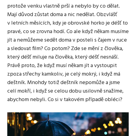
protože venku vlastně prší a nebylo by co dělat.
Mají důvod zůstat doma a nic nedělat. Obzvlášť
v letních měsících, kdy je obrovské horko je déšť to
pravé, co se zrovna hodí. Co ale když někam musíme
jít a nemůžeme sedět doma v posteli s čajem v ruce
a sledovat film? Co potom? Zde se mění z člověka,
který déšť miluje na člověka, který déšť nesnáší.
Právě proto, že když musí někam jít a vystoupit
zpoza střechy kamkoliv, je celý mokrý, i když má
deštník. Mnohdy totiž deštník nepomůže a jsme
celí mokří, i když se celou dobu usilovně snažíme,
abychom nebyli. Co si v takovém případě obléci?