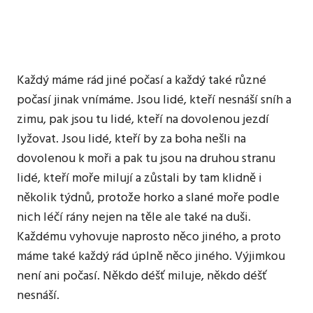
ani
zdaleka
ne
každý
web
Každý máme rád jiné počasí a každý také různé
je
počasí jinak vnímáme. Jsou lidé, kteří nesnáší sníh a
takový.
Jako
zimu, pak jsou tu lidé, kteří na dovolenou jezdí
ten
lyžovat. Jsou lidé, kteří by za boha nešli na
náš.
dovolenou k moři a pak tu jsou na druhou stranu
lidé, kteří moře milují a zůstali by tam klidně i
několik týdnů, protože horko a slané moře podle
nich léčí rány nejen na těle ale také na duši.
Každému vyhovuje naprosto něco jiného, a proto
máme také každý rád úplně něco jiného. Výjimkou
není ani počasí. Někdo déšť miluje, někdo déšť
nesnáší.